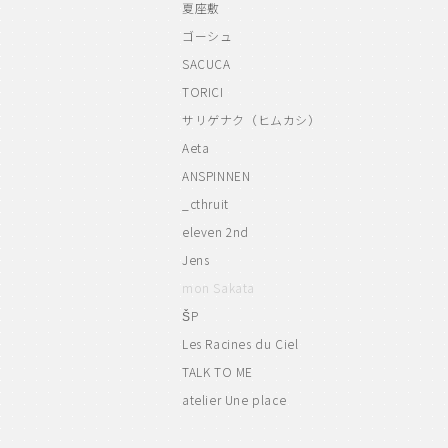
夏座敷
ゴーシュ
SACUCA
TORICI
サリゲナク（ヒムカシ）
Aeta
ANSPINNEN
_cthruit
eleven 2nd
Jens
mon Sakata
ŠP
Les Racines du Ciel
TALK TO ME
atelier Une place