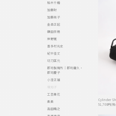
柏木千繪
加藤財
加藤尚子
金森正起
鎌田奈穂
岸野寛
喜多村光史
紀平佳丈
㓛刀匡允
郡司製陶所｜郡司庸久・
郡司慶子
小澄正雄
境知子
工芸青花
Cylinder S
素素
51,700円(税
高田晴之
高橋禎彦