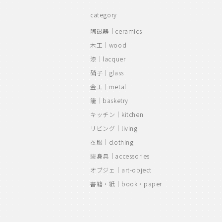
category
陶磁器｜ceramics
木工｜wood
漆｜lacquer
硝子｜glass
金工｜metal
籠｜basketry
キッチン｜kitchen
リビング｜living
衣服｜clothing
装身具｜accessories
オブジェ｜art-object
書籍・紙｜book・paper