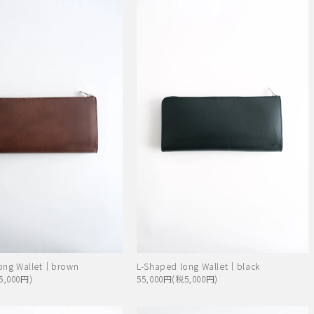
long Wallet｜brown
L-Shaped long Wallet｜black
5,000円)
55,000円(税5,000円)