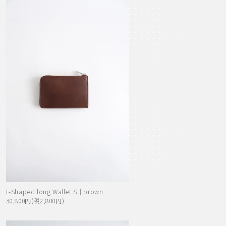
L-Shaped long Wallet S｜brown
30,800円(税2,800円)