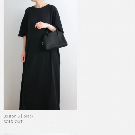
Boston S｜black
SOLD OUT