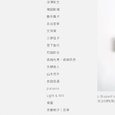
深澤彰文
福田敏雄
藤井繭子
古谷宣幸
文祥窯
三原佳子
宮下香代
村田匠也
森岡光男・森岡宗彦
矢野直人
山本亮平
吉田佳道
paisano
Light & Will
L-Shaped l
30,800円(税
東屋
安藤明子｜百草