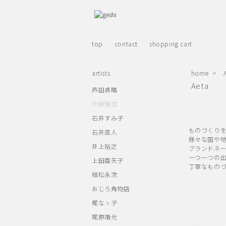
top
contact
shopping cart
artists
home
>
Aeta
芦田貞晴
安藤雅信
石井すみ子
ものづくり
石井直人
様々な国や
井上裕之
ブランドネ
一つ一つの
上田亜矢子
丁寧なもの
植松永次
おじろ角物店
梶なゝ子
梶原靖元