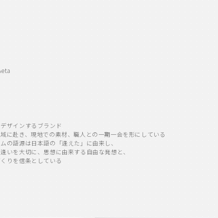
Aeta
をデザインするブランド
地域に赴き、現地での素材、職人との一期一会を形にしている
ームの語源は日本語の「逢えた」に由来し、
出逢いを大切に、思想に由来する自由な発想と、
づくりを信条としている