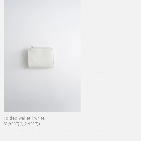
Folded Wallet｜white
31,900円(税2,900円)