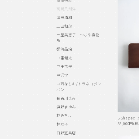
高見八州洋
津田清和
土田和茂
土屋美恵子｜つちや織物
所
都筑晶絵
中里健太
中里花子
中沢学
中西なちお/トラネコボン
ボン
長谷川まみ
浜野まゆみ
林みちよ
L-Shaped 
55,000円(税
林友子
日野道具店