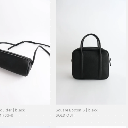
houlder｜black
Square Boston S｜black
4,700円)
SOLD OUT