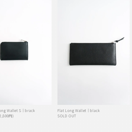
ong Wallet S｜brack
Flat Long Wallet｜black
2,800円)
SOLD OUT