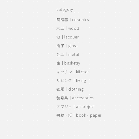
category
陶磁器｜ceramics
木工｜wood
漆｜lacquer
硝子｜glass
金工｜metal
籠｜basketry
キッチン｜kitchen
リビング｜living
衣服｜clothing
装身具｜accessories
オブジェ｜art-object
書籍・紙｜book・paper