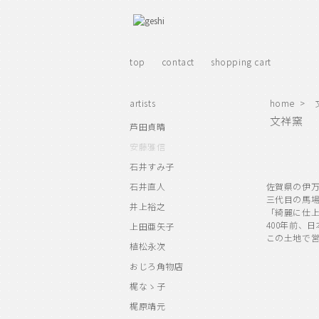
top
contact
shopping cart
artists
home
>
文祥窯
芦田貞晴
安藤雅信
石井すみ子
石井直人
佐賀県の伊
三代目の馬
井上裕之
「綺麗に仕
400年前、
上田亜矢子
この土地で
植松永次
おじろ角物店
梶なゝ子
梶原靖元