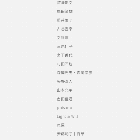
深澤彰文
福田敏雄
藤井繭子
古谷宣幸
文祥窯
三原佳子
宮下香代
村田匠也
森岡光男・森岡宗彦
矢野直人
山本亮平
吉田佳道
paisano
Light & Will
東屋
安藤明子｜百草