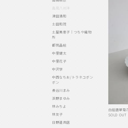
高見八州洋
津田清和
土田和茂
土屋美恵子｜つちや織物
所
都筑晶絵
中里健太
中里花子
中沢学
中西なちお/トラネコボン
ボン
長谷川まみ
浜野まゆみ
林みちよ
白磁唐草菊
林友子
SOLD OUT
日野道具店