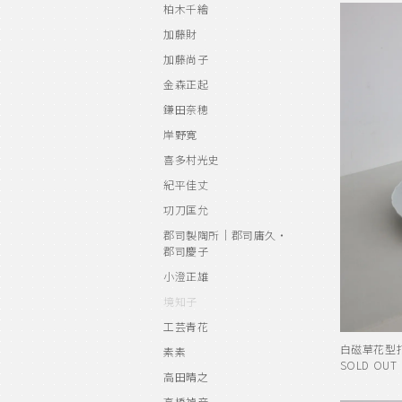
柏木千繪
加藤財
加藤尚子
金森正起
鎌田奈穂
岸野寛
喜多村光史
紀平佳丈
㓛刀匡允
郡司製陶所｜郡司庸久・
郡司慶子
小澄正雄
境知子
工芸青花
白磁草花型
素素
SOLD OUT
高田晴之
高橋禎彦