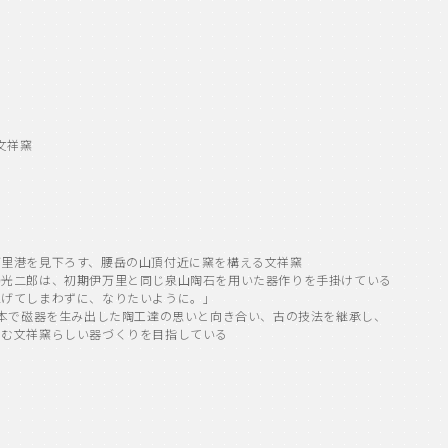
文祥窯
万里港を見下ろす、腰岳の山頂付近に窯を構える文祥窯
場光二郎は、初期伊万里と同じ泉山陶石を用いた器作りを手掛けている
上げてしまわずに、なりたいように。」
日本で磁器を生み出した陶工達の思いと向き合い、古の技法を継承し、
営む文祥窯らしい器づくりを目指している