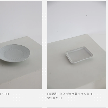
打7寸皿
白磁型打タタラ猪目繋ぎリム角皿
SOLD OUT