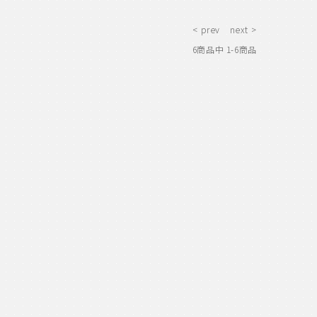
< prev
next >
6
商品中
1-6
商品