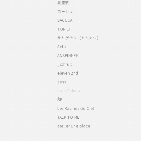
夏座敷
ゴーシュ
SACUCA
TORICI
サリゲナク（ヒムカシ）
Aeta
ANSPINNEN
_cthruit
eleven 2nd
Jens
mon Sakata
ŠP
Les Racines du Ciel
TALK TO ME
atelier Une place